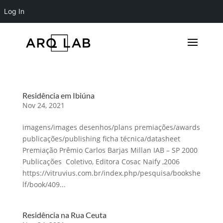
Log In
Residência em Ibiúna
Nov 24, 2021
imagens/images desenhos/plans premiações/awards
publicações/publishing ficha técnica/datasheet
Premiação Prêmio Carlos Barjas Millan IAB – SP 2000
Publicações Coletivo, Editora Cosac Naify ,2006
https://vitruvius.com.br/index.php/pesquisa/bookshe
lf/book/409...
Residência na Rua Ceuta